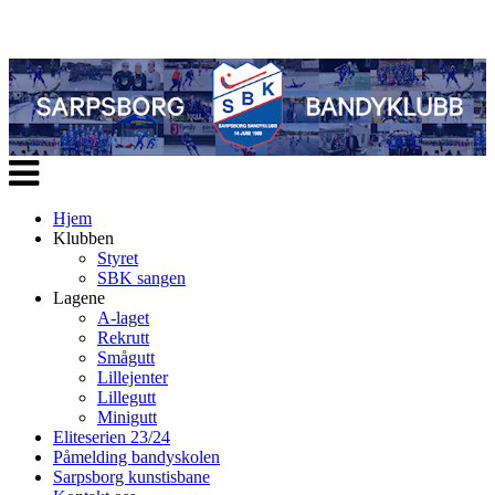
Veksle
navigasjon
Hjem
Klubben
Styret
SBK sangen
Lagene
A-laget
Rekrutt
Smågutt
Lillejenter
Lillegutt
Minigutt
Eliteserien 23/24
Påmelding bandyskolen
Sarpsborg kunstisbane