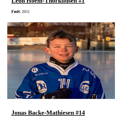
Leon Hoem-Thorkildsen #1
Født
: 2011
Jonas Backe-Mathiesen #14