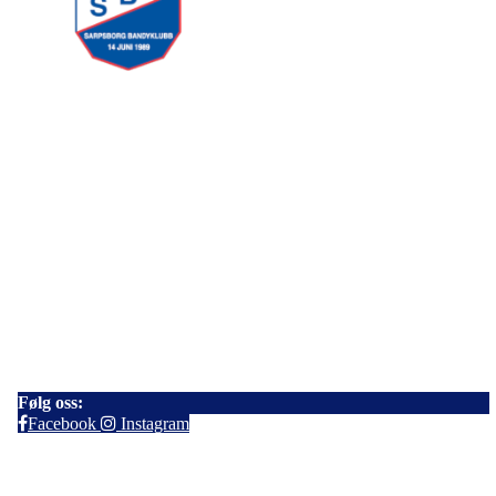
Sarpsborg Bandyklubb
Haftor Jonssons gate 17
1725 Sarpsborg
Kontakt:
E-post:
sarpsborgbk@gmail.com
Følg oss:
Facebook
Instagram