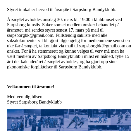
Styret innkaller herved til årsmøte i Sarpsborg Bandyklubb.
Årsmøtet avholdes onsdag 30. mars kl. 19:00 i klubbhuset ved
Sarpsborg kunstis. Saker som et medlem ønsker behandlet på
årsmøtet, må sendes styret senest 17. mars på mail til
sarpsborgbk@gmail.com. Fullstendig sakliste med alle
saksdokumenter vil bli gjort tilgjengelig for medlemmene senest en
uke før årsmøtet, ta kontakt via mail til sarpsborgbk@gmail.com o
ønsket. For å ha stemmerett og kunne velges til verv må man ha
vært medlem av Sarpsborg Bandyklubb i minst en måned, fylle 15
år i det kalenderåret årsmøtet avholdes, og ha gjort opp sine
økonomiske forpliktelser til Sarpsborg Bandyklubb.
Velkommen til årsmøte!
Med vennlig hilsen
Styret Sarpsborg Bandyklubb