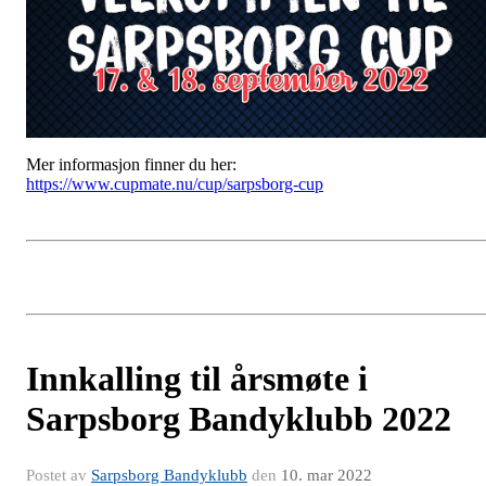
Mer informasjon finner du her:
https://www.cupmate.nu/cup/sarpsborg-cup
Innkalling til årsmøte i
Sarpsborg Bandyklubb 2022
Postet av
Sarpsborg Bandyklubb
den
10. mar 2022