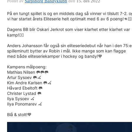
Postet av
Sarpsborg Bandyklubb
den
15. des 2022
På en tungt spillet is og en middels dag så vinner vi tilslutt 7-2. o
vi har startet årets Eliteserie helt optimalt med 6 av 6 poeng!👊🏻
Dagens BB blir Oskari Jerkrot som viser klarhet etter klarhet var
kamp!👍🏻
Anders Johansson får også sin eliteseriedebut når han i den 75:e
spilleminutt bytter av Robin i mål. Ikke mange som kan flagge
med både eliteseriekamper i hockey og bandy!💙
Kampens målpoeng:
Mathias Nilsen 🥅🥅🥅
Artur Sysoev 🥅🏑
Kim Andre Karlsen 🥅🏑
Håvard Ebeltoft 🥅
Christer Lystad 🥅
Ilya Sysoev 🏑
Ilya Ponomarev 🏑
Blå & stolt!💙