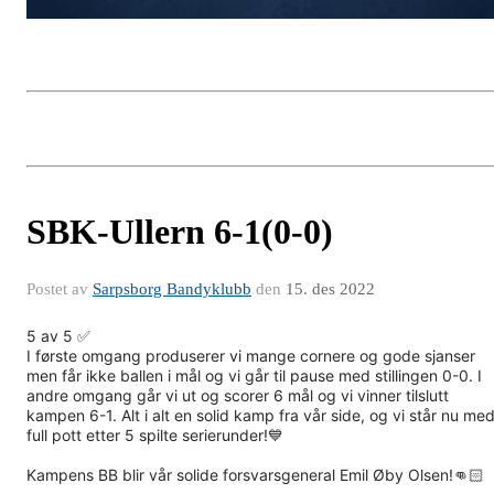
SBK-Ullern 6-1(0-0)
Postet av
Sarpsborg Bandyklubb
den
15. des 2022
5 av 5 ✅
I første omgang produserer vi mange cornere og gode sjanser
men får ikke ballen i mål og vi går til pause med stillingen 0-0. I
andre omgang går vi ut og scorer 6 mål og vi vinner tilslutt
kampen 6-1. Alt i alt en solid kamp fra vår side, og vi står nu me
full pott etter 5 spilte serierunder!💙
Kampens BB blir vår solide forsvarsgeneral Emil Øby Olsen!👊🏻