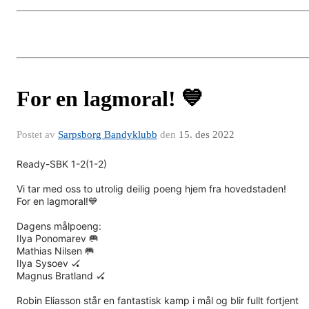
For en lagmoral! 💙
Postet av
Sarpsborg Bandyklubb
den
15. des 2022
Ready-SBK 1-2(1-2)
Vi tar med oss to utrolig deilig poeng hjem fra hovedstaden!
For en lagmoral!💙
Dagens målpoeng:
Ilya Ponomarev 🥅
Mathias Nilsen 🥅
Ilya Sysoev 🏑
Magnus Bratland 🏑
Robin Eliasson står en fantastisk kamp i mål og blir fullt fortjent