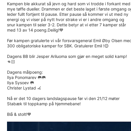
Kampen ble akkurat så jevn og hard som vi trodde i forkant med
mye tøffe dueller. Drammen er det beste laget i første omgang o
leder fullt fortjent til pause. Etter pause så kommer vi ut med ny
energi og vi viser på nytt hvor strake vi er i andre omgang og
snur kampen til seier 3-2. Dette betyr at vi etter 7 kamper står
med 13 av 14 poeng.Deilig!💙
Før kampen gratulerte vi vår forsvarsgeneral Emil Øby Olsen me
300 obligatoriske kamper for SBK. Gratulerer Emil !😊
Dagens BB blir Jesper Ariluoma som gjør en meget solid kamp!
👊🏻
Dagens målpoeng:
Ilya Ponomarev 🥅🥅
Ilya Sysoev 🥅
Christer Lystad 🏑
Nå er det 10 dagers landslagspause før vi den 21/12 møter
Stabæk til toppkamp på hjemmebane!
Blå & stolt!💙