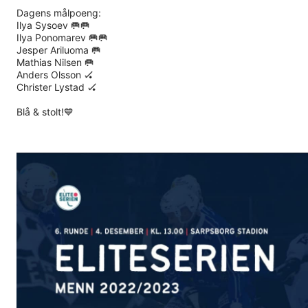
Dagens målpoeng:
Ilya Sysoev 🥅🥅
Ilya Ponomarev 🥅🥅
Jesper Ariluoma 🥅
Mathias Nilsen 🥅
Anders Olsson 🏑
Christer Lystad 🏑
Blå & stolt!💙