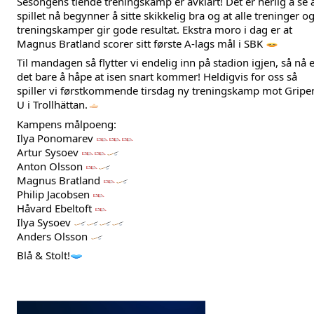
Sesongens tiende treningskamp er avklart! Det er herlig å se a
spillet nå begynner å sitte skikkelig bra og at alle treninger og
treningskamper gir gode resultat. Ekstra moro i dag er at 
Magnus Bratland scorer sitt første A-lags mål i SBK 
Til 
mandagen så flytter vi endelig inn på stadion igjen, så nå e
det bare å håpe at isen snart kommer! Heldigvis for oss så 
spiller vi førstkommende tirsdag ny treningskamp mot Gripen
U i Trollhättan.
Kampens målpoeng:
Ilya Ponomarev 
Artur Sysoev 
Anton Olsson 
Magnus Bratland 
Philip Jacobsen 
Håvard Ebeltoft 
Ilya Sysoev 
Anders Olsson 
Blå & Stolt!