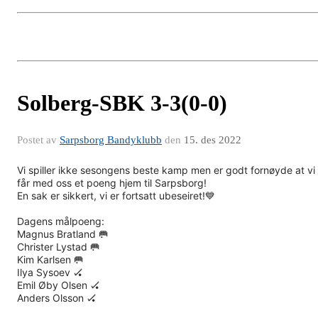
Solberg-SBK 3-3(0-0)
Postet av
Sarpsborg Bandyklubb
den
15. des 2022
Vi spiller ikke sesongens beste kamp men er godt fornøyde at vi
får med oss et poeng hjem til Sarpsborg!
En sak er sikkert, vi er fortsatt ubeseiret!💙
Dagens målpoeng:
Magnus Bratland 🥅
Christer Lystad 🥅
Kim Karlsen 🥅
Ilya Sysoev 🏑
Emil Øby Olsen 🏑
Anders Olsson 🏑