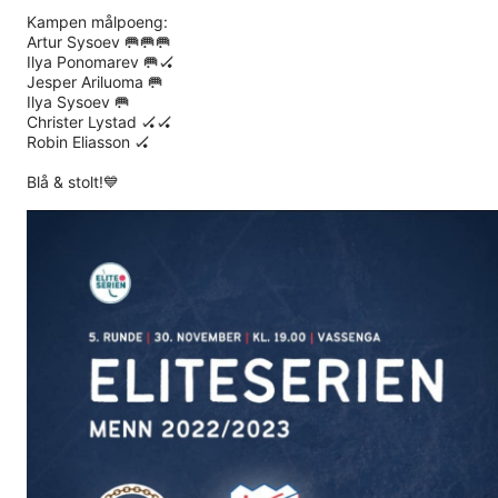
Kampen målpoeng:
Artur Sysoev 🥅🥅🥅
Ilya Ponomarev 🥅🏑
Jesper Ariluoma 🥅
Ilya Sysoev 🥅
Christer Lystad 🏑🏑
Robin Eliasson 🏑
Blå & stolt!💙