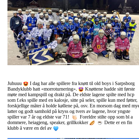
Juhuuu
I dag har alle spillere fra knøtt til old boys i Sarpsborg
Bandyklubb hatt «morroturnering».
Knøttene hadde sitt første
møte med kampspill og drakt på. De eldste lagene spilte med hcp
som f.eks spille med en kalosje, sitte på seler, spille kun med føtter,
forskjellige måter å holde køllene på, osv. En morsom dag med my
latter og godt samhold på kryss og tvers av lagene, hvor yngste
spiller var 7 år og eldste var 71!
Foreldre stilte opp som bl a
dommere,
heiagjeng, speaker, grillkokker
Dette er en fin
klubb å være en del av