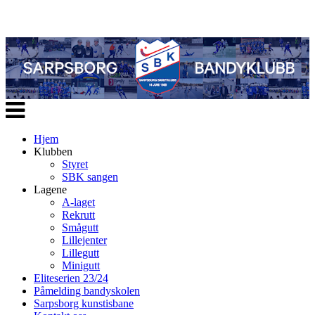
Veksle
navigasjon
Hjem
Klubben
Styret
SBK sangen
Lagene
A-laget
Rekrutt
Smågutt
Lillejenter
Lillegutt
Minigutt
Eliteserien 23/24
Påmelding bandyskolen
Sarpsborg kunstisbane