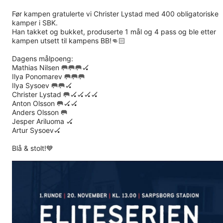
Før kampen gratulerte vi Christer Lystad med 400 obligatoriske
kamper i SBK.
Han takket og bukket, produserte 1 mål og 4 pass og ble etter
kampen utsett til kampens BB!👊🏻
Dagens målpoeng:
Mathias Nilsen 🥅🥅🥅🏑
Ilya Ponomarev 🥅🥅🥅
Ilya Sysoev 🥅🥅🏑
Christer Lystad 🥅🏑🏑🏑🏑
Anton Olsson 🥅🏑🏑
Anders Olsson 🥅
Jesper Ariluoma 🏑
Artur Sysoev🏑
Blå & stolt!💙