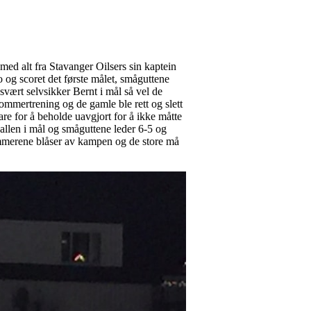
med alt fra Stavanger Oilsers sin kaptein
o og scoret det første målet, småguttene
svært selvsikker Bernt i mål så vel de
ommertrening og de gamle ble rett og slett
are for å beholde uavgjort for å ikke måtte
ballen i mål og småguttene leder 6-5 og
 dommerene blåser av kampen og de store må