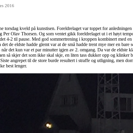
des 2016
e torsdag kveld på kunstisen. Foreldrelaget var toppet for anledningen 
 og Per Olav Thorsen. Og som ventet gikk foreldrelaget ut i et høyt temp
g ledet 4-2 til pause. Med god sommertrening i kroppen kombinert med en 
 det de eldste hadde glemt var at de små hadde trent mye mer en bare s
5 når det kun var et par minutter igjen av 2. omgang. Da var de eldste kl
n så skjer det som ikke skal skje, en liten tass dukker opp og klinker 
 Siste angrepet til de store burde resultert i straffe og utligning, men
kke best lenger.