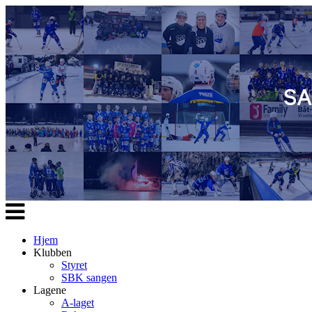
Veksle
navigasjon
Hjem
Klubben
Styret
SBK sangen
Lagene
A-laget