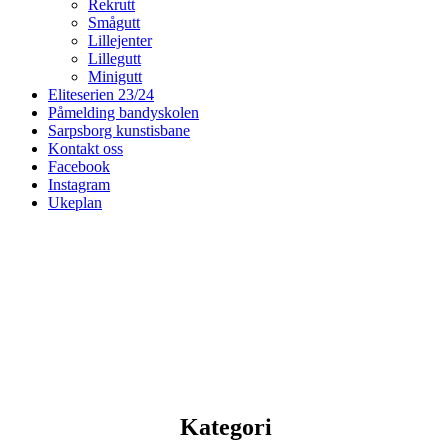
Rekrutt
Smågutt
Lillejenter
Lillegutt
Minigutt
Eliteserien 23/24
Påmelding bandyskolen
Sarpsborg kunstisbane
Kontakt oss
Facebook
Instagram
Ukeplan
Kategori