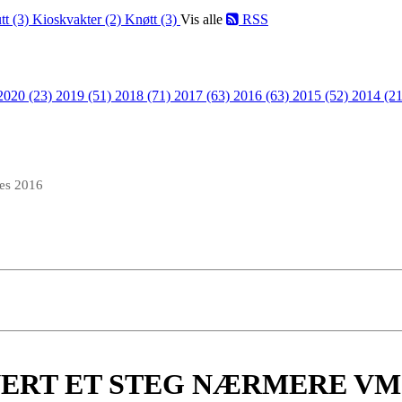
tt (3)
Kioskvakter (2)
Knøtt (3)
Vis alle
RSS
2020 (23)
2019 (51)
2018 (71)
2017 (63)
2016 (63)
2015 (52)
2014 (21
des 2016
VERT ET STEG NÆRMERE VM 