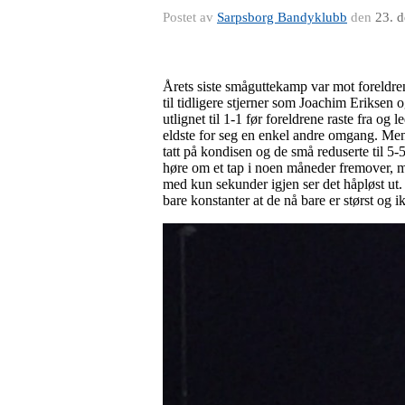
Postet av
Sarpsborg Bandyklubb
den
23. 
Årets siste småguttekamp var mot foreldren
til tidligere stjerner som Joachim Eriksen
utlignet til 1-1 før foreldrene raste fra o
eldste for seg en enkel andre omgang. Men
tatt på kondisen og de små reduserte til 5-
høre om et tap i noen måneder fremover, me
med kun sekunder igjen ser det håpløst ut.
bare konstanter at de nå bare er størst og i