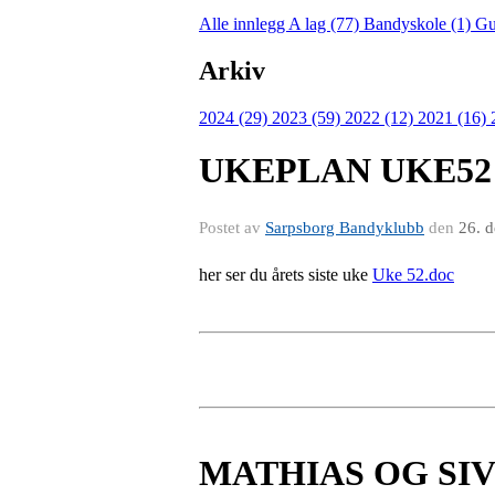
Alle innlegg
A lag (77)
Bandyskole (1)
Gu
Arkiv
2024 (29)
2023 (59)
2022 (12)
2021 (16)
UKEPLAN UKE52
Postet av
Sarpsborg Bandyklubb
den
26. 
her ser du årets siste uke
Uke 52.doc
MATHIAS OG SI