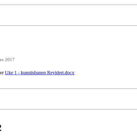
des 2017
ger
Uke 1 - kunstisbanen Revidert.docx
2