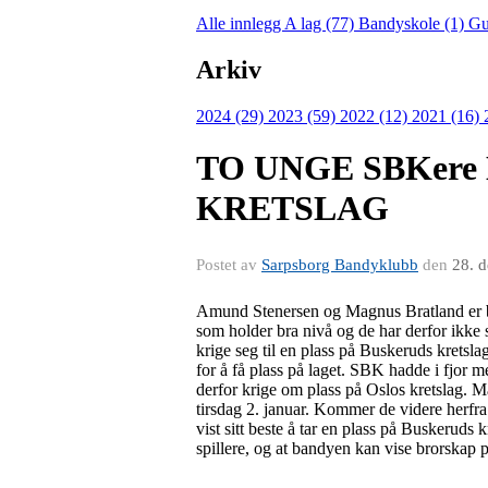
Alle innlegg
A lag (77)
Bandyskole (1)
Gu
Arkiv
2024 (29)
2023 (59)
2022 (12)
2021 (16)
TO UNGE SBKer
KRETSLAG
Postet av
Sarpsborg Bandyklubb
den
28. 
Amund Stenersen og Magnus Bratland er beg
som holder bra nivå og de har derfor ikke
krige seg til en plass på Buskeruds kretsla
for å få plass på laget. SBK hadde i fjor m
derfor krige om plass på Oslos kretslag.
tirsdag 2. januar. Kommer de videre herfra 
vist sitt beste å tar en plass på Buskeruds 
spillere, og at bandyen kan vise brorskap 