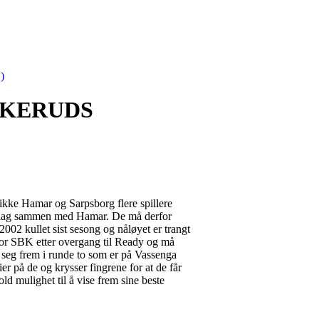
)
SKERUDS
ikke Hamar og Sarpsborg flere spillere
retslag sammen med Hamar. De må derfor
2002 kullet sist sesong og nåløyet er trangt
r for SBK etter overgang til Ready og må
seg frem i runde to som er på Vassenga
er på de og krysser fingrene for at de får
old mulighet til å vise frem sine beste