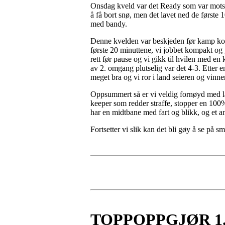
Onsdag kveld var det Ready som var motst
å få bort snø, men det lavet ned de først
med bandy.
Denne kvelden var beskjeden før kamp kor
første 20 minuttene, vi jobbet kompakt og 
rett før pause og vi gikk til hvilen med en 
av 2. omgang plutselig var det 4-3. Etter en
meget bra og vi ror i land seieren og vinner
Oppsummert så er vi veldig fornøyd med lag
keeper som redder straffe, stopper en 100% s
har en midtbane med fart og blikk, og et ang
Fortsetter vi slik kan det bli gøy å se p
TOPPOPPGJØR 1.