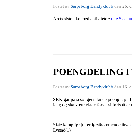
Postet av
Sarpsborg Bandyklubb
den
26. 
Årets siste uke med aktiviteter:
uke 52- ku
POENGDELING I 
Postet av
Sarpsborg Bandyklubb
den
16. 
SBK går på sesongens første poeng tap . 
idag og ska være glade for at vi fortsatt er 
...
Siste kamp før jul er førstkommende tirsd
Lystad(1)