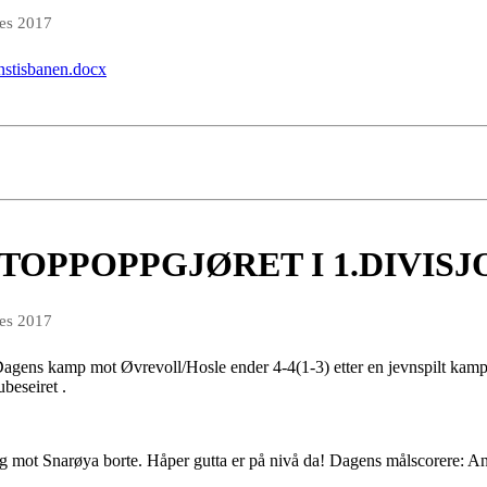
des 2017
nstisbanen.docx
TOPPOPPGJØRET I 1.DIVISJ
des 2017
Dagens kamp mot Øvrevoll/Hosle ender 4-4(1-3) etter en jevnspilt kam
ubeseiret .
ag mot Snarøya borte. Håper gutta er på nivå da! Dagens målscorere: An