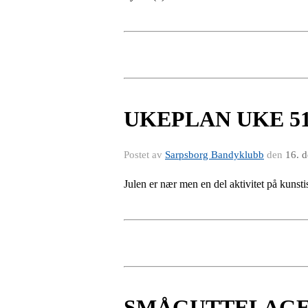
UKEPLAN UKE 5
Postet av
Sarpsborg Bandyklubb
den
16. 
Julen er nær men en del aktivitet på kunst
SMÅGUTTELAGET