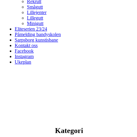
Rekrutt
Smågutt
Lillejenter
Lillegutt
Minigutt
Eliteserien 23/24
Påmelding bandyskolen
Sarpsborg kunstisbane
Kontakt oss
Facebook
Instagram
Ukeplan
Kategori