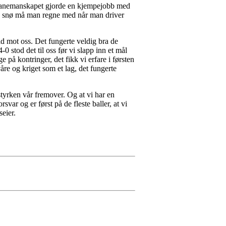
g banemanskapet gjorde en kjempejobb med
en snø må man regne med når man driver
 mot oss. Det fungerte veldig bra de
 stod det til oss før vi slapp inn et mål
 på kontringer, det fikk vi erfare i førsten
våre og kriget som et lag, det fungerte
styrken vår fremover. Og at vi har en
svar og er først på de fleste baller, at vi
seier.