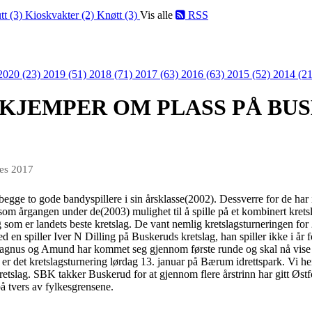
tt (3)
Kioskvakter (2)
Knøtt (3)
Vis alle
RSS
2020 (23)
2019 (51)
2018 (71)
2017 (63)
2016 (63)
2015 (52)
2014 (21
e KJEMPER OM PLASS PÅ BU
des 2017
ge to gode bandyspillere i sin årsklasse(2002). Dessverre for de har 
 som årgangen under de(2003) mulighet til å spille på et kombinert k
g som er landets beste kretslag. De vant nemlig kretslagsturneringen for 
ed en spiller Iver N Dilling på Buskeruds kretslag, han spiller ikke i å
 Magnus og Amund har kommet seg gjennom første runde og skal nå vise 
er det kretslagsturnering lørdag 13. januar på Bærum idrettspark. Vi hei
kretslag. SBK takker Buskerud for at gjennom flere årstrinn har gitt Østf
på tvers av fylkesgrensene.