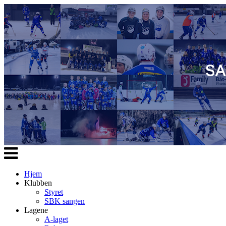
Veksle
navigasjon
Hjem
Klubben
Styret
SBK sangen
Lagene
A-laget