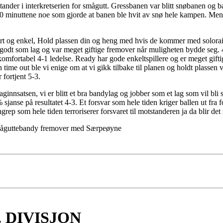
ander i interkretserien for smågutt. Gressbanen var blitt snøbanen o
e 10 minuttene noe som gjorde at banen ble hvit av snø hele kampen. M
t og enkel, Hold plassen din og heng med hvis de kommer med soloraid
godt som lag og var meget giftige fremover når muligheten bydde seg. 4-0
komfortabel 4-1 ledelse. Ready har gode enkeltspillere og er meget giftige
 time out ble vi enige om at vi gikk tilbake til planen og holdt plassen 
 fortjent 5-3.
innsatsen, vi er blitt et bra bandylag og jobber som et lag som vil bli 
janse på resultatet 4-3. Et forsvar som hele tiden kriger ballen ut fra for
rep som hele tiden terroriserer forsvaret til motstanderen ja da blir det 
å småguttebandy fremover med Særpeøyne
 DIVISJON