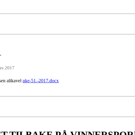
1
des 2017
isen alikavel
uke-51.-2017.docx
 TILBAKE PÅ VINNERSPOR