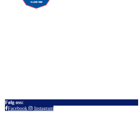
Sarpsborg Bandyklubb
Haftor Jonssons gate 17
1725 Sarpsborg
Kontakt:
E-post:
sarpsborgbk@gmail.com
Følg oss:
Facebook
Instagram