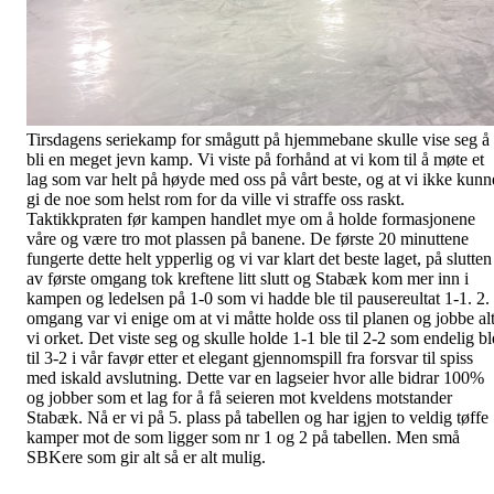
Tirsdagens seriekamp for smågutt på hjemmebane skulle vise seg å
bli en meget jevn kamp. Vi viste på forhånd at vi kom til å møte et
lag som var helt på høyde med oss på vårt beste, og at vi ikke kunn
gi de noe som helst rom for da ville vi straffe oss raskt.
Taktikkpraten før kampen handlet mye om å holde formasjonene
våre og være tro mot plassen på banene. De første 20 minuttene
fungerte dette helt ypperlig og vi var klart det beste laget, på slutten
av første omgang tok kreftene litt slutt og Stabæk kom mer inn i
kampen og ledelsen på 1-0 som vi hadde ble til pausereultat 1-1. 2.
omgang var vi enige om at vi måtte holde oss til planen og jobbe al
vi orket. Det viste seg og skulle holde 1-1 ble til 2-2 som endelig bl
til 3-2 i vår favør etter et elegant gjennomspill fra forsvar til spiss
med iskald avslutning. Dette var en lagseier hvor alle bidrar 100%
og jobber som et lag for å få seieren mot kveldens motstander
Stabæk. Nå er vi på 5. plass på tabellen og har igjen to veldig tøffe
kamper mot de som ligger som nr 1 og 2 på tabellen. Men små
SBKere som gir alt så er alt mulig.