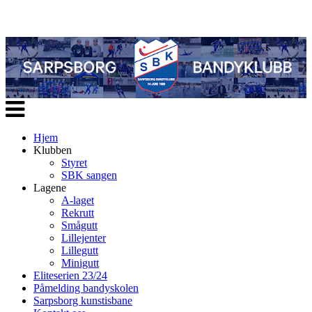
Veksle
navigasjon
Hjem
Klubben
Styret
SBK sangen
Lagene
A-laget
Rekrutt
Smågutt
Lillejenter
Lillegutt
Minigutt
Eliteserien 23/24
Påmelding bandyskolen
Sarpsborg kunstisbane