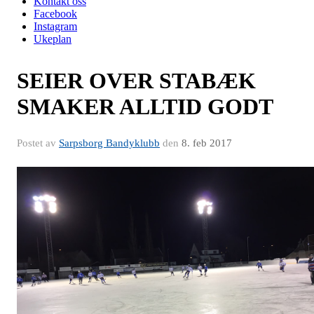
Kontakt oss
Facebook
Instagram
Ukeplan
SEIER OVER STABÆK
SMAKER ALLTID GODT
Postet av
Sarpsborg Bandyklubb
den
8. feb 2017