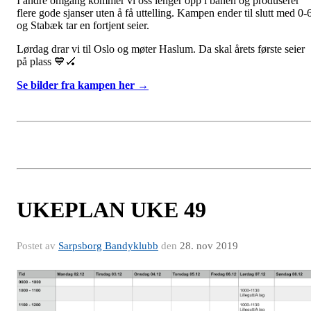
I andre omgang kommer vi oss lenger opp i banen og produserer
flere gode sjanser uten å få uttelling. Kampen ender til slutt med 0-
og Stabæk tar en fortjent seier.
Lørdag drar vi til Oslo og møter Haslum. Da skal årets første seier
på plass 💙🏑
Se bilder fra kampen her →
UKEPLAN UKE 49
Postet av
Sarpsborg Bandyklubb
den
28. nov 2019