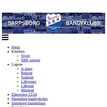
Veksle
navigasjon
Hjem
Klubben
Styret
SBK sangen
Lagene
A-laget
Rekrutt
Smågutt
Lillejenter
Lillegutt
Minigutt
Eliteserien 23/24
Påmelding bandyskolen
Sarpsborg kunstisbane