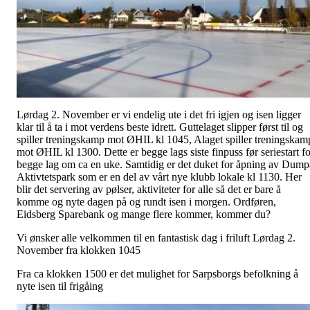
Lørdag 2. November er vi endelig ute i det fri igjen og isen ligger
klar til å ta i mot verdens beste idrett. Guttelaget slipper først til og
spiller treningskamp mot ØHIL kl 1045, Alaget spiller treningskam
mot ØHIL kl 1300. Dette er begge lags siste finpuss før seriestart fo
begge lag om ca en uke. Samtidig er det duket for åpning av Dump
Aktivtetspark som er en del av vårt nye klubb lokale kl 1130. Her
blir det servering av pølser, aktiviteter for alle så det er bare å
komme og nyte dagen på og rundt isen i morgen. Ordføren,
Eidsberg Sparebank og mange flere kommer, kommer du?
Vi ønsker alle velkommen til en fantastisk dag i friluft Lørdag 2.
November fra klokken 1045
Fra ca klokken 1500 er det mulighet for Sarpsborgs befolkning å
nyte isen til frigåing