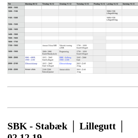
SBK - Stabæk │ Lillegutt │
02.12.19