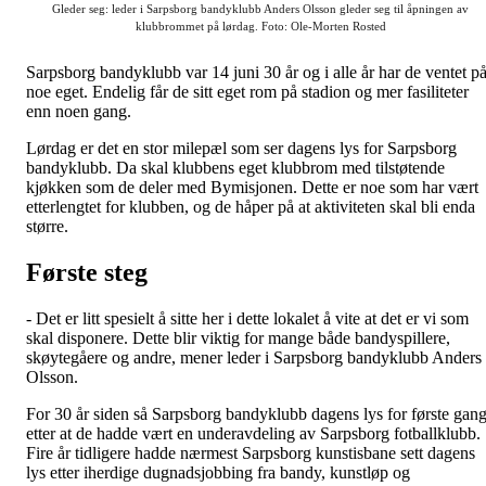
Gleder seg: leder i Sarpsborg bandyklubb Anders Olsson gleder seg til åpningen av
klubbrommet på lørdag. Foto:
Ole-Morten Rosted
Sarpsborg bandyklubb var 14 juni 30 år og i alle år har de ventet p
noe eget. Endelig får de sitt eget rom på stadion og mer fasiliteter
enn noen gang.
Lørdag er det en stor milepæl som ser dagens lys for Sarpsborg
bandyklubb. Da skal klubbens eget klubbrom med tilstøtende
kjøkken som de deler med Bymisjonen. Dette er noe som har vært
etterlengtet for klubben, og de håper på at aktiviteten skal bli enda
større.
Første steg
- Det er litt spesielt å sitte her i dette lokalet å vite at det er vi som
skal disponere. Dette blir viktig for mange både bandyspillere,
skøytegåere og andre, mener leder i Sarpsborg bandyklubb Anders
Olsson.
For 30 år siden så Sarpsborg bandyklubb dagens lys for første gang
etter at de hadde vært en underavdeling av Sarpsborg fotballklubb.
Fire år tidligere hadde nærmest Sarpsborg kunstisbane sett dagens
lys etter iherdige dugnadsjobbing fra bandy, kunstløp og