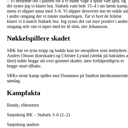
– Vi bestemte oss i pausen for å vi måtte våge å spille vårt spill, og
det synes jeg vi klarer bra. Stabæk vant hele 15–4 i sin første kamp
mens vi slipper unna med 3–6. Vi slipper dessverre inn tre enkle må
i andre omgang der vi mister markeringen. Tar vi bort de feilene
klarer vi å match Stabæk bra. Jeg synes det var mye positivt i andre
omgang selv om vi taper med tre til slutt, sier Johansson.
Nøkkelspillere skadet
SBK har en tynn tropp og hadde kun tre utespillere som innbyttere.
Anders Olsson (kneskade) og Christer Lystad (strekk på baksiden 
låret) måtte begge stå over grunnet skader, men forhåpentligvis er
begge snart tilbake.
SBKs neste kamp spilles mot Drammen på Stadion førstkommende
søndag.
Kampfakta
Bandy, eliteserien
Sarpsborg BK – Stabæk 3–6 (2–2)
Sarpsborg stadion