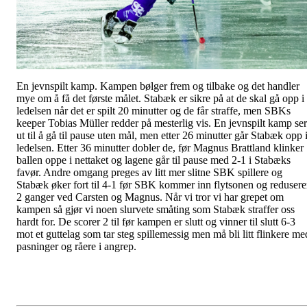
En jevnspilt kamp. Kampen bølger frem og tilbake og det handler
mye om å få det første målet. Stabæk er sikre på at de skal gå opp i
ledelsen når det er spilt 20 minutter og de får straffe, men SBKs
keeper Tobias Müller redder på mesterlig vis. En jevnspilt kamp ser
ut til å gå til pause uten mål, men etter 26 minutter går Stabæk opp 
ledelsen. Etter 36 minutter dobler de, før Magnus Brattland klinker
ballen oppe i nettaket og lagene går til pause med 2-1 i Stabæks
favør. Andre omgang preges av litt mer slitne SBK spillere og
Stabæk øker fort til 4-1 før SBK kommer inn flytsonen og redusere
2 ganger ved Carsten og Magnus. Når vi tror vi har grepet om
kampen så gjør vi noen slurvete småting som Stabæk straffer oss
hardt for. De scorer 2 til før kampen er slutt og vinner til slutt 6-3
mot et guttelag som tar steg spillemessig men må bli litt flinkere me
pasninger og råere i angrep.