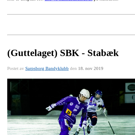
(Guttelaget) SBK - Stabæk
Postet av
Sarpsborg Bandyklubb
den
18. nov 2019