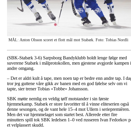
MÅL: Anton Olsson scoret et flott mål mot Stabæk. Foto:
Tobias Nordli
(SBK-Stabæk 3-6) Sarpsborg Bandyklubb holdt lenge følge med
suverene Stabæk i målprotokollen, men gjestene avgjorde kampen 
andre omgang.
– Det er aldri kult å tape, men noen tap er bedre enn andre tap. I da
tror jeg guttene våre gikk av banen med en god følelse selv om vi
tapte, sier trener Tobias «Tobbe» Johansson.
SBK møtte nemlig en veldig tøff motstander i sin første
hjemmekamp. Stabæk er store favoritter til å vinne eliteserien også
denne sesongen, og de vant hele 15–4 mot Ullern i seriepremièren.
Men det var hjemmelaget som startet best. Allerede etter fire
minutters spill tok SBK ledelsen 1–0 ved russeren Ivan Fedorkov p
et velplassert skudd.