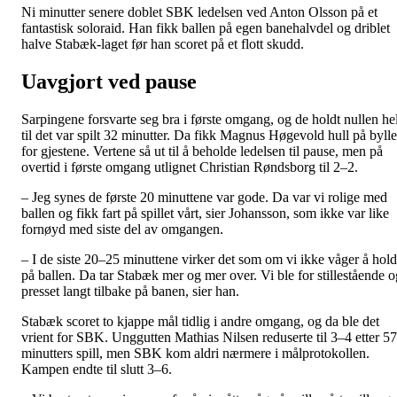
Ni minutter senere doblet SBK ledelsen ved Anton Olsson på et
fantastisk soloraid. Han fikk ballen på egen banehalvdel og driblet
halve Stabæk-laget før han scoret på et flott skudd.
Uavgjort ved pause
Sarpingene forsvarte seg bra i første omgang, og de holdt nullen hel
til det var spilt 32 minutter. Da fikk Magnus Høgevold hull på byll
for gjestene. Vertene så ut til å beholde ledelsen til pause, men på
overtid i første omgang utlignet Christian Røndsborg til 2–2.
– Jeg synes de første 20 minuttene var gode. Da var vi rolige med
ballen og fikk fart på spillet vårt, sier Johansson, som ikke var like
fornøyd med siste del av omgangen.
– I de siste 20–25 minuttene virker det som om vi ikke våger å hol
på ballen. Da tar Stabæk mer og mer over. Vi ble for stillestående o
presset langt tilbake på banen, sier han.
Stabæk scoret to kjappe mål tidlig i andre omgang, og da ble det
vrient for SBK. Unggutten Mathias Nilsen reduserte til 3–4 etter 57
minutters spill, men SBK kom aldri nærmere i målprotokollen.
Kampen endte til slutt 3–6.