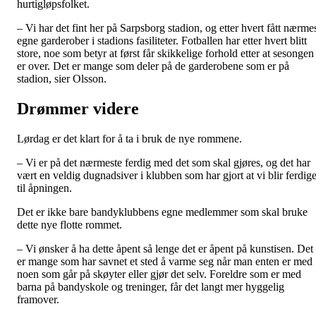
hurtigløpsfolket.
– Vi har det fint her på Sarpsborg stadion, og etter hvert fått nærme
egne garderober i stadions fasiliteter. Fotballen har etter hvert blitt
store, noe som betyr at først får skikkelige forhold etter at sesongen
er over. Det er mange som deler på de garderobene som er på
stadion, sier Olsson.
Drømmer videre
Lørdag er det klart for å ta i bruk de nye rommene.
– Vi er på det nærmeste ferdig med det som skal gjøres, og det har
vært en veldig dugnadsiver i klubben som har gjort at vi blir ferdig
til åpningen.
Det er ikke bare bandyklubbens egne medlemmer som skal bruke
dette nye flotte rommet.
– Vi ønsker å ha dette åpent så lenge det er åpent på kunstisen. Det
er mange som har savnet et sted å varme seg når man enten er med
noen som går på skøyter eller gjør det selv. Foreldre som er med
barna på bandyskole og treninger, får det langt mer hyggelig
framover.