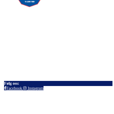
Sarpsborg Bandyklubb
Haftor Jonssons gate 17
1725 Sarpsborg
Kontakt:
E-post:
sarpsborgbk@gmail.com
Følg oss:
Facebook
Instagram