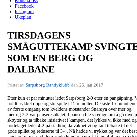
Kontakt oss
Facebook
Instagram
Ukeplan
TIRSDAGENS
SMÅGUTTEKAMP SVINGT
SOM EN BERG OG
DALBANE
Postet av
Sarpsborg Bandyklubb
den
25. jan 2017
Etter kun et par minutter ledet Sarpsborg 2-0 etter en pangåpning. 
holdt trykket oppe og storspilte i 15 minutter. De siste 15 minuttene
av første omgang tom kveldens motstander Snarøya over mer og
mer og 2-2 var pauseresultatet. I pausen ble vi enige om å gå mye 
skøyter og ta tilbake inisiativet i kampen, det lykkes vi ikke med og
bortelaget ledet 4-2 på stadion, da våknet vi og fant tilbake til det
gode spillet og reduserte til 3-4. Nå hadde vi trykket og var det best
laget og vi var ved flere annledninger nære å få inn 4-4, men så skj