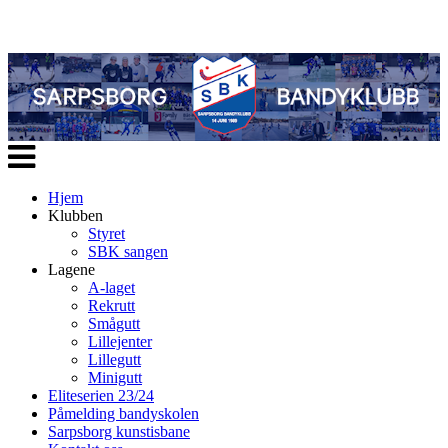
Veksle
navigasjon
Hjem
Klubben
Styret
SBK sangen
Lagene
A-laget
Rekrutt
Smågutt
Lillejenter
Lillegutt
Minigutt
Eliteserien 23/24
Påmelding bandyskolen
Sarpsborg kunstisbane