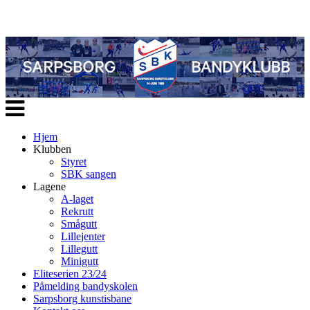
Veksle
navigasjon
Hjem
Klubben
Styret
SBK sangen
Lagene
A-laget
Rekrutt
Smågutt
Lillejenter
Lillegutt
Minigutt
Eliteserien 23/24
Påmelding bandyskolen
Sarpsborg kunstisbane