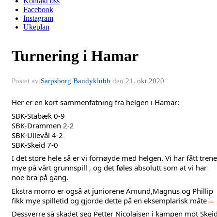
Kontakt oss
Facebook
Instagram
Ukeplan
Turnering i Hamar
Postet av
Sarpsborg Bandyklubb
den
21. okt 2020
Her er en kort sammenfatning fra helgen i Hamar:
SBK-Stabæk 0-9
SBK-Drammen 2-2
SBK-Ullevål 4-2
SBK-Skeid 7-0
I det store hele så er vi fornøyde med helgen. Vi har fått trenet
mye på vårt grunnspill , og det føles absolutt som at vi har 
noe bra på gang.
Ekstra morro er også at juniorene Amund,Magnus og Phillip 
fikk mye spilletid og gjorde dette på en eksemplarisk måte
Dessverre så skadet seg Petter Nicolaisen i kampen mot Skeid.