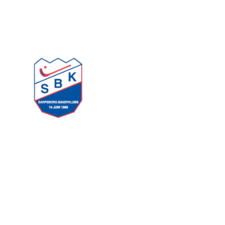
Sarpsborg Bandyklubb
Haftor Jonssons gate 17
1725 Sarpsborg
Kontakt:
E-post:
sarpsborgbk@gmail.com